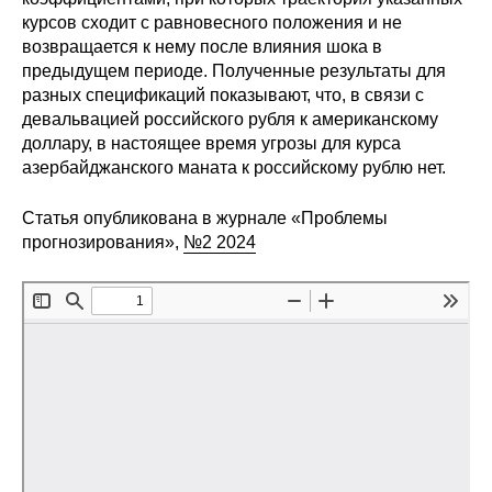
курсов сходит с равновесного положения и не
Редакционная этика
возвращается к нему после влияния шока в
предыдущем периоде. Полученные результаты для
Информация для авторов
разных спецификаций показывают, что, в связи с
девальвацией российского рубля к американскому
Общие требования
доллару, в настоящее время угрозы для курса
азербайджанского маната к российскому рублю нет.
Стандарты оформления
Статья опубликована в журнале «Проблемы
Научные труды
прогнозирования»,
№2 2024
О журнале
Выпуски
Редакционная этика
Информация для авторов