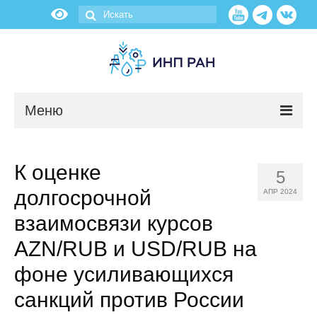
Меню
Новости
К оценке
5
О нас
долгосрочной
АПР 2024
Об институте
взаимосвязи курсов
AZN/RUB и USD/RUB на
Научные подразделения
фоне усиливающихся
Администрация
санкций против России