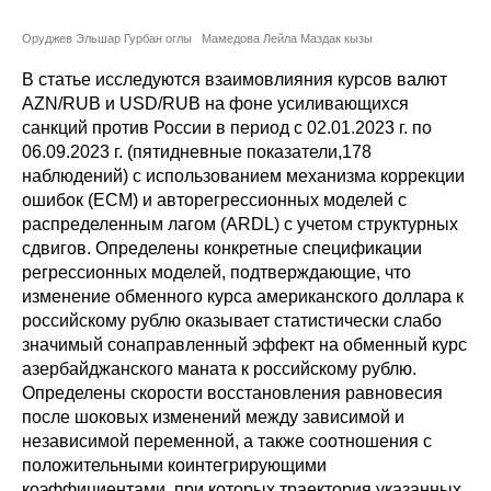
Сотрудники
Оруджев Эльшар Гурбан оглы
Мамедова Лейла Маздак кызы
Отчетность
В статье исследуются взаимовлияния курсов валют
AZN/RUB и USD/RUB на фоне усиливающихся
Противодействие коррупции
санкций против России в период с 02.01.2023 г. по
06.09.2023 г. (пятидневные показатели,178
Материалы для СМИ
наблюдений) с использованием механизма коррекции
ошибок (ECM) и авторегрессионных моделей с
Публикации
распределенным лагом (ARDL) с учетом структурных
сдвигов. Определены конкретные спецификации
регрессионных моделей, подтверждающие, что
Научная жизнь
изменение обменного курса американского доллара к
российскому рублю оказывает статистически слабо
Издания
значимый сонаправленный эффект на обменный курс
Проблемы прогнозирования
азербайджанского маната к российскому рублю.
Определены скорости восстановления равновесия
О журнале
после шоковых изменений между зависимой и
независимой переменной, а также соотношения с
положительными коинтегрирующими
Номера журналов
коэффициентами, при которых траектория указанных