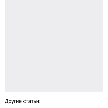
О совете
Регулярные прогнозы
Квартальный прогноз
Краткосрочный прогноз
Оценка индекса промышленного
производства
Российская Система Климатического
Мониторинга
Центр «Климатическая политика и
экономика России»
Другие статьи:
Образование и карьера