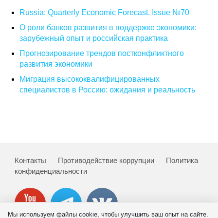
Russia: Quarterly Economic Forecast. Issue №70
Кафедра МФТИ
О роли банков развития в поддержке экономики:
зарубежный опыт и российская практика
Кафедра МАДИ
Прогнозирование трендов постконфликтного
развития экономики
Аспирантура
Миграция высококвалифицированных
Об аспирантуре
специалистов в Россию: ожидания и реальность
Поступление
Обучение
Нормативные документы
Контакты
Противодействие коррупции
Политика
конфиденциальности
Диссертационный совет
О совете
Мы используем файлы cookie, чтобы улучшить ваш опыт на сайте.