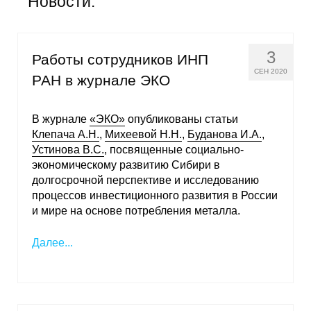
Новости:
Общие требования
Стандарты оформления
3
Работы сотрудников ИНП
Семинары
СЕН 2020
РАН в журнале ЭКО
Энергетический семинар
В журнале
«ЭКО»
опубликованы статьи
Клепача А.Н.
,
Михеевой Н.Н.
,
Буданова И.А.
,
Российско-французский семинар
Устинова В.С.
, посвященные социально-
экономическому развитию Сибири в
ЦДУ
долгосрочной перспективе и исследованию
процессов инвестиционного развития в России
Отрасли и регионы
и мире на основе потребления металла.
Inforum
Далее...
Ученый совет
Материалы