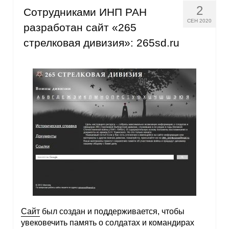
2
Сотрудниками ИНП РАН
Кафедра МФТИ
СЕН 2020
разработан сайт «265
стрелковая дивизия»: 265sd.ru
Кафедра МАДИ
Аспирантура
Об аспирантуре
Поступление
Обучение
Нормативные документы
Диссертационный совет
Сайт
был создан и поддерживается, чтобы
О совете
увековечить память о солдатах и командирах