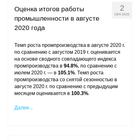
2
Оценка итогов работы
О совете
СЕН 2020
промышленности в августе
2020 года
Регулярные прогнозы
Квартальный прогноз
Темп роста промпроизводства в августе 2020 г.
по сравнению с августом 2019 г. оценивается
Краткосрочный прогноз
на основе сводного совпадающего индекса
промпроизводства в
94.8%
, по сравнению с
Оценка индекса промышленного
июлем 2020 г. — в
105.1%
. Темп роста
производства
промпроизводства со снятой сезонностью в
августе 2020 г. по сравнению с предыдущим
месяцем оценивается в
Российская Система Климатического
100.3%
.
Мониторинга
Далее...
Центр «Климатическая политика и
экономика России»
Образование и карьера