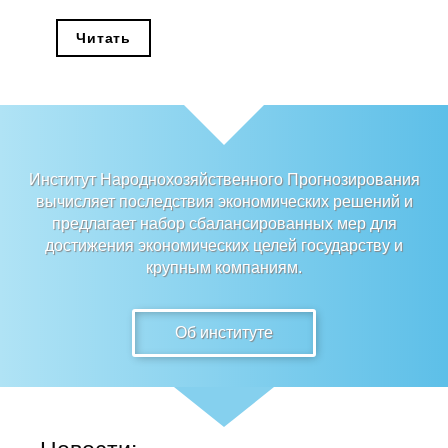
Редакционная этика
Читать
Информация для авторов
Общие требования
Стандарты оформления
Институт Народнохозяйственного Прогнозирования
вычисляет последствия экономических решений и
Научные труды
предлагает набор сбалансированных мер для
достижения экономических целей государству и
О журнале
крупным компаниям.
Выпуски
Об институте
Редакционная этика
Информация для авторов