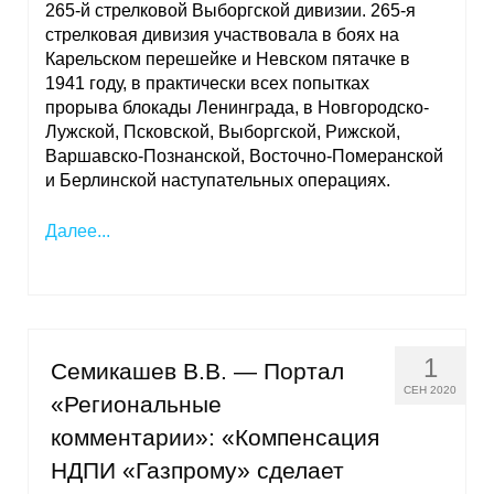
265-й стрелковой Выборгской дивизии. 265-я
Материалы
стрелковая дивизия участвовала в боях на
Карельском перешейке и Невском пятачке в
Конкурсы и вакансии
1941 году, в практически всех попытках
прорыва блокады Ленинграда, в Новгородско-
Контакты
Лужской, Псковской, Выборгской, Рижской,
Варшавско-Познанской, Восточно-Померанской
и Берлинской наступательных операциях.
Далее...
1
Семикашев В.В. — Портал
СЕН 2020
«Региональные
комментарии»: «Компенсация
НДПИ «Газпрому» сделает