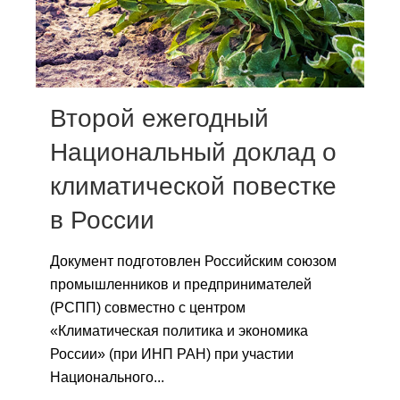
Сотрудники
Отчетность
Противодействие коррупции
Второй ежегодный
Материалы для СМИ
Национальный доклад о
климатической повестке
Публикации
в России
Научная жизнь
Документ подготовлен Российским союзом
Издания
промышленников и предпринимателей
Проблемы прогнозирования
(РСПП) совместно с центром
«Климатическая политика и экономика
О журнале
России» (при ИНП РАН) при участии
Национального...
Номера журналов