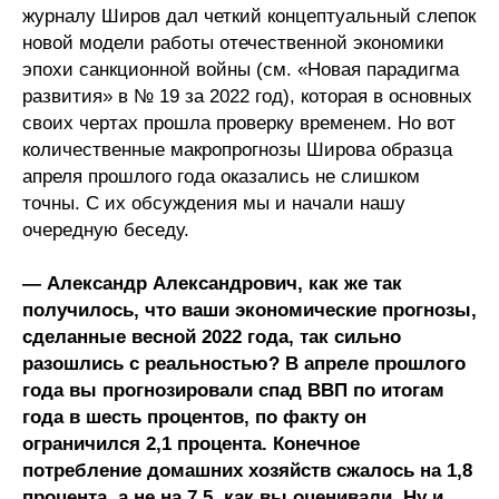
журналу Широв дал четкий концептуальный слепок
новой модели работы отечественной экономики
О совете
эпохи санкционной войны (см. «Новая парадигма
развития» в № 19 за 2022 год), которая в основных
Регулярные прогнозы
своих чертах прошла проверку временем. Но вот
Квартальный прогноз
количественные макропрогнозы Широва образца
апреля прошлого года оказались не слишком
Краткосрочный прогноз
точны. С их обсуждения мы и начали нашу
очередную беседу.
Оценка индекса промышленного
производства
— Александр Александрович, как же так
получилось, что ваши экономические прогнозы,
Российская Система Климатического
сделанные весной 2022 года, так сильно
Мониторинга
разошлись с реальностью? В апреле прошлого
года вы прогнозировали спад ВВП по итогам
Центр «Климатическая политика и
года в шесть процентов, по факту он
экономика России»
ограничился 2,1 процента. Конечное
потребление домашних хозяйств сжалось на 1,8
Образование и карьера
процента, а не на 7,5, как вы оценивали. Ну и