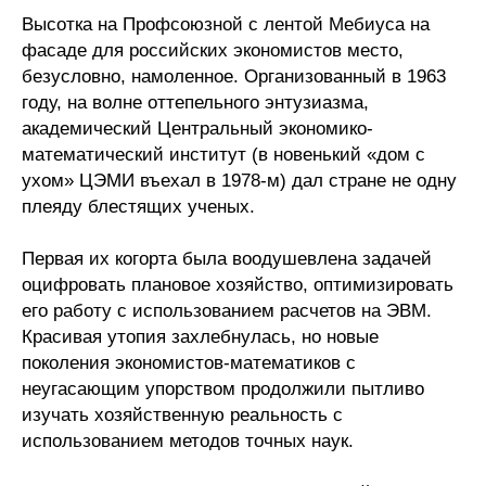
Высотка на Профсоюзной с лентой Мебиуса на
Редакционная этика
фасаде для российских экономистов место,
безусловно, намоленное. Организованный в 1963
Информация для авторов
году, на волне оттепельного энтузиазма,
академический Центральный экономико-
Общие требования
математический институт (в новенький «дом с
ухом» ЦЭМИ въехал в 1978-м) дал стране не одну
Стандарты оформления
плеяду блестящих ученых.
Научные труды
Первая их когорта была воодушевлена задачей
О журнале
оцифровать плановое хозяйство, оптимизировать
его работу с использованием расчетов на ЭВМ.
Красивая утопия захлебнулась, но новые
Выпуски
поколения экономистов-математиков с
неугасающим упорством продолжили пытливо
Редакционная этика
изучать хозяйственную реальность с
использованием методов точных наук.
Информация для авторов