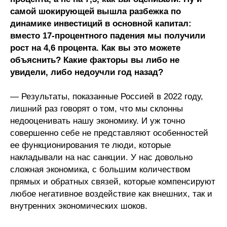
самой шокирующей вышла разбежка по
Кафедра МФТИ
динамике инвестиций в основной капитал:
вместо 17-процентного падения мы получили
Кафедра МАДИ
рост на 4,6 процента. Как вы это можете
объяснить? Какие факторы вы либо не
Аспирантура
увидели, либо недоучли год назад?
Об аспирантуре
— Результаты, показанные Россией в 2022 году,
лишний раз говорят о том, что мы склонны
Поступление
недооценивать нашу экономику. И уж точно
совершенно себе не представляют особенностей
Обучение
ее функционирования те люди, которые
накладывали на нас санкции. У нас довольно
Нормативные документы
сложная экономика, с большим количеством
прямых и обратных связей, которые компенсируют
Диссертационный совет
любое негативное воздействие как внешних, так и
внутренних экономических шоков.
О совете