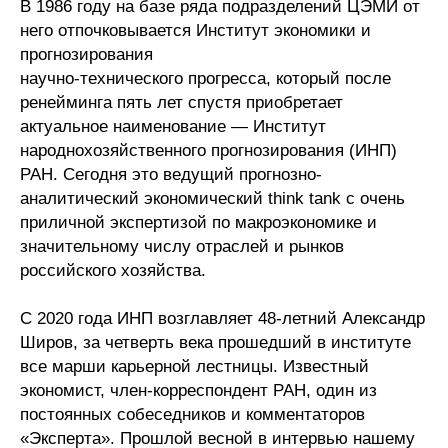
Общие требования
В 1986 году на базе ряда подразделений ЦЭМИ от
него отпочковывается Институт экономики и
прогнозирования
Стандарты оформления
научно-технического прогресса, который после
ренейминга пять лет спустя приобретает
Семинары
актуальное наименование — Институт
Энергетический семинар
народнохозяйственного прогнозирования (ИНП)
РАН. Сегодня это ведущий прогнозно-
Российско-французский семинар
аналитический экономический think tank с очень
приличной экспертизой по макроэкономике и
ЦДУ
значительному числу отраслей и рынков
российского хозяйства.
Отрасли и регионы
С 2020 года ИНП возглавляет 48-летний Александр
Широв, за четверть века прошедший в институте
Inforum
все марши карьерной лестницы. Известный
экономист, член-корреспондент РАН, один из
Ученый совет
постоянных собеседников и комментаторов
Материалы
«Эксперта». Прошлой весной в интервью нашему