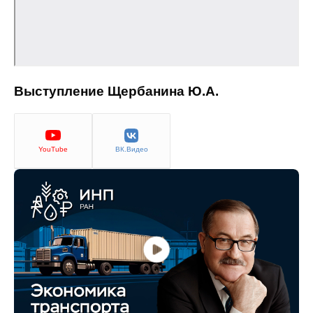
Кафедра МФТИ
Кафедра МАДИ
Выступление Щербанина Ю.А.
Аспирантура
Об аспирантуре
YouTube
ВК.Видео
Поступление
Обучение
Нормативные документы
Диссертационный совет
О совете