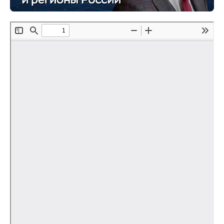
О совете
Регулярные прогнозы
Квартальный прогноз
Краткосрочный прогноз
Оценка индекса промышленного
производства
Российская Система Климатического
Мониторинга
Центр «Климатическая политика и
экономика России»
Образование и карьера