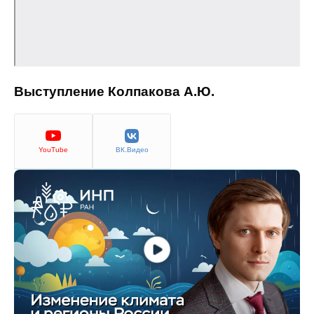
Общие требования
Стандарты оформления
Семинары
Выступление Колпакова А.Ю.
Энергетический семинар
Российско-французский семинар
YouTube
ВК.Видео
ЦДУ
Отрасли и регионы
Inforum
Ученый совет
Материалы