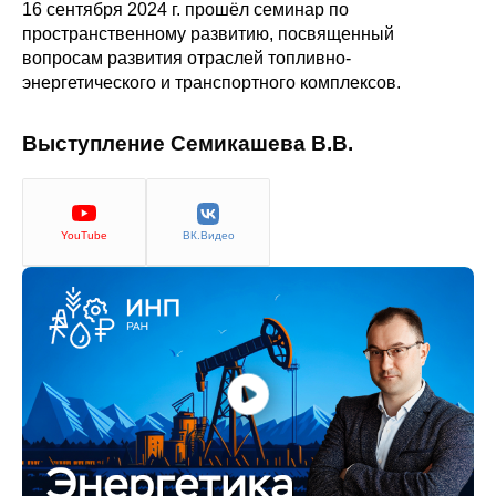
Сотрудники
16 сентября 2024 г. прошёл семинар по
пространственному развитию, посвященный
вопросам развития отраслей топливно-
Отчетность
энергетического и транспортного комплексов.
Противодействие коррупции
Выступление Семикашева В.В.
Материалы для СМИ
Публикации
YouTube
ВК.Видео
Научная жизнь
Издания
Проблемы прогнозирования
О журнале
Номера журналов