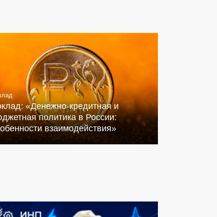
клад
оклад: «Денежно-кредитная и
джетная политика в России:
собенности взаимодействия»