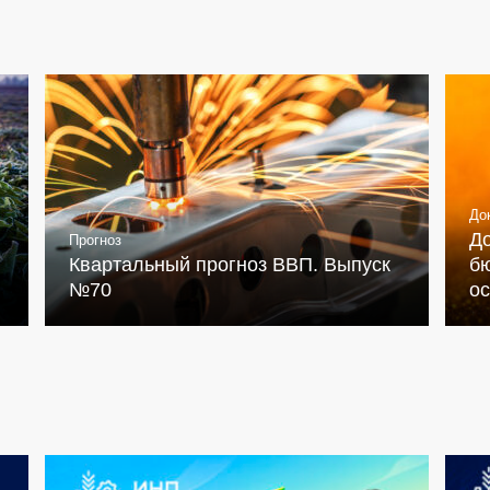
До
Д
Прогноз
Квартальный прогноз ВВП. Выпуск
бю
№70
о