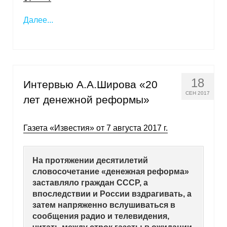
О совете
Далее...
Регулярные прогнозы
Квартальный прогноз
18
Интервью А.А.Широва «20
Краткосрочный прогноз
СЕН 2017
лет денежной реформы»
Оценка индекса промышленного
производства
Газета «Известия» от 7 августа 2017 г.
Российская Система Климатического
На протяжении десятилетий
Мониторинга
словосочетание «денежная реформа»
заставляло граждан СССР, а
Центр «Климатическая политика и
впоследствии и России вздрагивать, а
экономика России»
затем напряженно вслушиваться в
сообщения радио и телевидения,
Образование и карьера