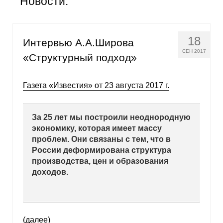
Новости:
Общие требования
Стандарты оформления
18
Интервью А.А.Широва
Семинары
СЕН 2017
«Структурный подход»
Энергетический семинар
Газета «Известия» от 23 августа 2017 г.
Российско-французский семинар
За 25 лет мы построили неоднородную
ЦДУ
экономику, которая имеет массу
проблем. Они связаны с тем, что в
Отрасли и регионы
России деформирована структура
производства, цен и образования
Inforum
доходов.
Ученый совет
Материалы
(далее)