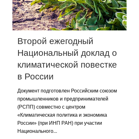
Сотрудники
Отчетность
Противодействие коррупции
Второй ежегодный
Материалы для СМИ
Национальный доклад о
климатической повестке
Публикации
в России
Научная жизнь
Документ подготовлен Российским союзом
Издания
промышленников и предпринимателей
Проблемы прогнозирования
(РСПП) совместно с центром
«Климатическая политика и экономика
О журнале
России» (при ИНП РАН) при участии
Национального...
Номера журналов