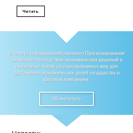
Редакционная этика
Читать
Информация для авторов
Общие требования
Стандарты оформления
Институт Народнохозяйственного Прогнозирования
вычисляет последствия экономических решений и
Научные труды
предлагает набор сбалансированных мер для
достижения экономических целей государству и
О журнале
крупным компаниям.
Выпуски
Об институте
Редакционная этика
Информация для авторов