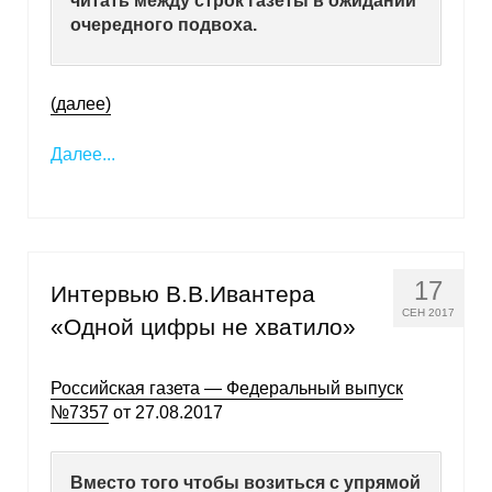
читать между строк газеты в ожидании
очередного подвоха.
Кафедра МФТИ
Кафедра МАДИ
(далее)
Аспирантура
Далее...
Об аспирантуре
Поступление
17
Интервью В.В.Ивантера
Обучение
СЕН 2017
«Одной цифры не хватило»
Нормативные документы
Российская газета — Федеральный выпуск
Диссертационный совет
№7357
от 27.08.2017
О совете
Вместо того чтобы возиться с упрямой