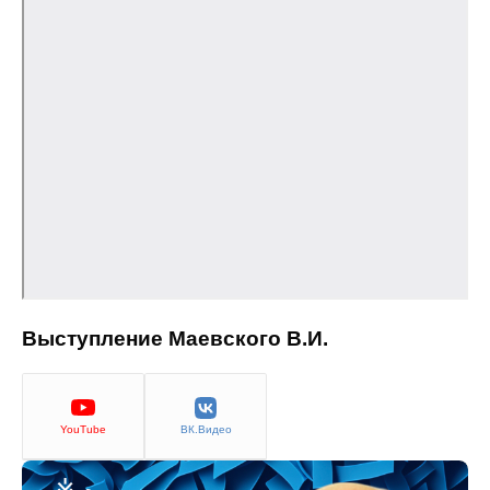
Кафедра МФТИ
Кафедра МАДИ
Аспирантура
Об аспирантуре
Поступление
Обучение
Выступление Маевского В.И.
Нормативные документы
Диссертационный совет
YouTube
ВК.Видео
О совете