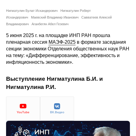
Сотрудники
Нигматулин Булат Искандерович
Нигматулин Роберт
Отчетность
Искандерович
Маевский Владимир Иванович
Савватеев Алексей
Владимирович
Аганбегян Абел Гезевич
Противодействие коррупции
5 июня 2025 г. на площадке ИНП РАН прошла
пленарная сессия
МАЭФ-2025
в формате заседания
Материалы для СМИ
секции экономики Отделения общественных наук РАН
на тему: «Дифференцирование, эффективность и
Публикации
инфляционность экономики».
Научная жизнь
Выступление Нигматулина Б.И. и
Нигматулина Р.И.
Издания
Проблемы прогнозирования
YouTube
ВК.Видео
О журнале
Номера журналов