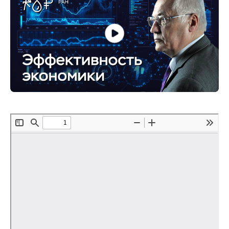
Редакционная этика
Информация для авторов
Общие требования
Стандарты оформления
Научные труды
О журнале
Выпуски
Редакционная этика
Информация для авторов