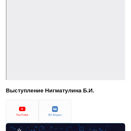
Общие требования
Стандарты оформления
Семинары
Энергетический семинар
Российско-французский семинар
ЦДУ
Отрасли и регионы
Выступление Нигматулина Б.И.
Inforum
Ученый совет
YouTube
ВК.Видео
Материалы