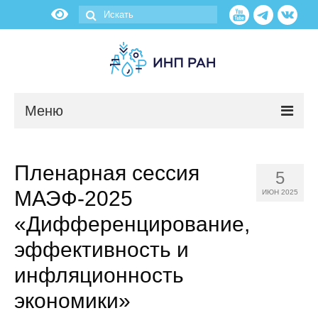
Меню
Новости
Пленарная сессия
5
О нас
МАЭФ-2025
ИЮН 2025
Об институте
«Дифференцирование,
эффективность и
Научные подразделения
инфляционность
Администрация
экономики»