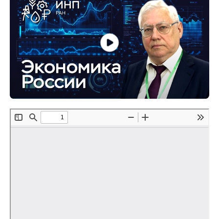
О совете
Регулярные прогнозы
Квартальный прогноз
Краткосрочный прогноз
Оценка индекса промышленного
производства
Российская Система Климатического
Мониторинга
Центр «Климатическая политика и
экономика России»
Образование и карьера