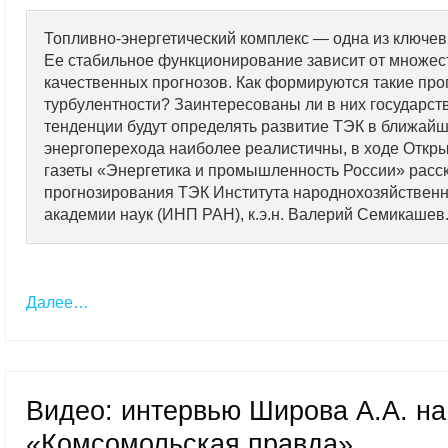
Топливно-энергетический комплекс — одна из ключев
Ее стабильное функционирование зависит от множест
качественных прогнозов. Как формируются такие про
турбулентности? Заинтересованы ли в них государст
тенденции будут определять развитие ТЭК в ближайш
энергоперехода наиболее реалистичны, в ходе Откры
газеты «Энергетика и промышленность России» расс
прогнозирования ТЭК Института народнохозяйственн
академии наук (ИНП РАН), к.э.н. Валерий Семикашев
Далее…
Видео: интервью Широва А.А. на
«Комсомольская правда»