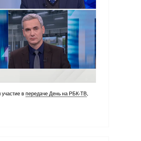
 участие в
передаче День на РБК-ТВ
,