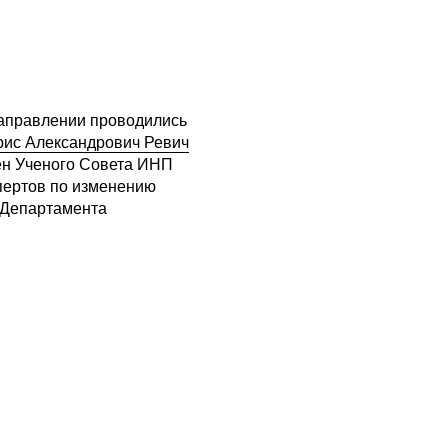
направлении проводились
рис Александрович Ревич
ен Ученого Совета ИНП
пертов по изменению
и Департамента