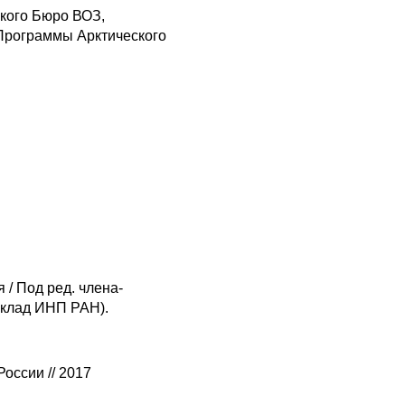
ского Бюро ВОЗ,
Программы Арктического
 / Под ред. члена-
доклад ИНП РАН).
оссии // 2017