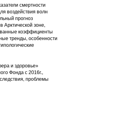
казатели смертности
для воздействия волн
альный прогноз
в Арктической зоне,
зованные коэффициенты
ные тренды, особенности
типологические
ера и здоровье»
о Фонда с 2016г.,
оследствия, проблемы