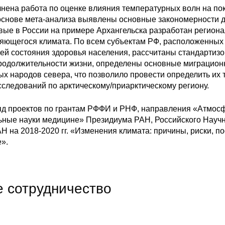
нена работа по оценке влияния температурных волн на по
 основе мета-анализа выявлены основные закономерности 
вые в России на примере Архангельска разработан регион
яющегося климата. По всем субъектам РФ, расположенных 
лей состояния здоровья населения, рассчитаны стандарти
родолжительности жизни, определены основные миграцион
х народов севера, что позволило провести определить их 
сследований по арктическому/приарктическому региону.
д проектов по грантам РФФИ и РНФ, направления «Атмосф
ые науки медицине» Президиума РАН, Российского Научног
на 2018-2020 гг. «Изменения климата: причины, риски, п
».
 сотрудничество