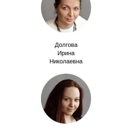
Общие требования
Стандарты оформления
Семинары
Энергетический семинар
Долгова
Ирина
Российско-французский семинар
Николаевна
ЦДУ
Отрасли и регионы
Inforum
Ученый совет
Материалы