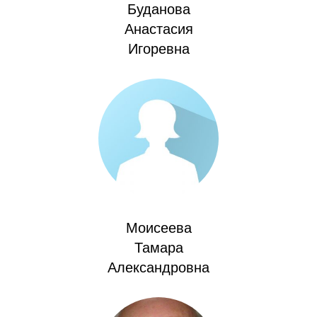
Буданова
О совете
Анастасия
Игоревна
Регулярные прогнозы
Квартальный прогноз
Краткосрочный прогноз
Оценка индекса промышленного
производства
Российская Система Климатического
Мониторинга
Моисеева
Тамара
Центр «Климатическая политика и
Александровна
экономика России»
Образование и карьера