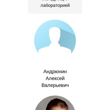
лабораторией
Редакционная этика
Информация для авторов
Общие требования
Стандарты оформления
Научные труды
О журнале
Андрюнин
Выпуски
Алексей
Валерьевич
Редакционная этика
Информация для авторов