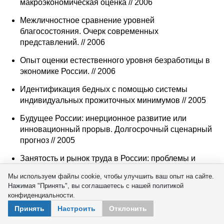
макроэкономическая оценка // 2006
Межличностное сравнение уровней
благосостояния. Очерк современных
представлений. // 2006
Опыт оценки естественного уровня безработицы в
экономике России. // 2006
Идентификация бедных с помощью системы
индивидуальных прожиточных минимумов // 2005
Будущее России: инерционное развитие или
инновационный прорыв. Долгосрочный сценарный
прогноз // 2005
Занятость и рынок труда в России: проблемы и
ограничения // 2005
Мы используем файлы cookie, чтобы улучшить ваш опыт на сайте.
Нажимая "Принять", вы соглашаетесь с нашей политикой
Макроэкономический анализ взаимосвязи
конфиденциальности.
динамики отраслевых рынков труда и системы
Принять
Настроить
Отклонить
образования // 2005