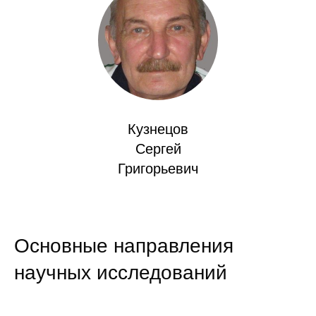
Кафедра МФТИ
Кафедра МАДИ
Аспирантура
Об аспирантуре
Кузнецов
Сергей
Поступление
Григорьевич
Обучение
Нормативные документы
Основные направления
Диссертационный совет
научных исследований
О совете