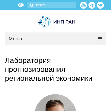
Меню
Новости
Лаборатория
О нас
прогнозирования
Об институте
региональной экономики
Научные подразделения
Администрация