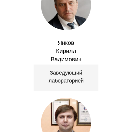
Сотрудники
Отчетность
Противодействие коррупции
Янков
Материалы для СМИ
Кирилл
Вадимович
Публикации
Заведующий
Научная жизнь
лабораторией
Издания
Проблемы прогнозирования
О журнале
Номера журналов