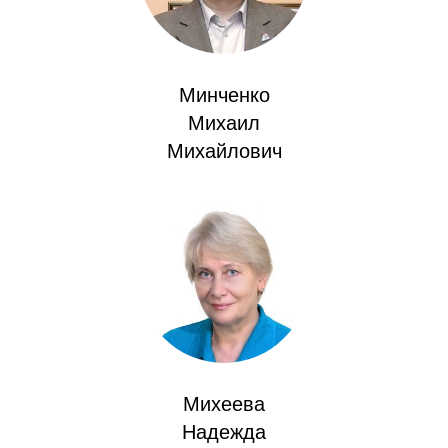
Редакционная этика
Информация для авторов
Минченко
Общие требования
Михаил
Михайлович
Стандарты оформления
Научные труды
О журнале
Выпуски
Редакционная этика
Михеева
Информация для авторов
Надежда