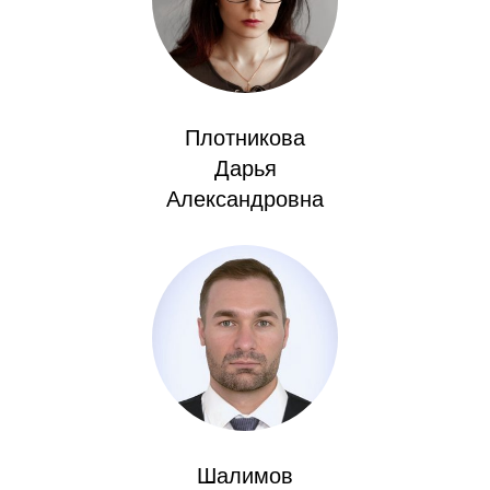
О совете
Регулярные прогнозы
Плотникова
Квартальный прогноз
Дарья
Краткосрочный прогноз
Александровна
Оценка индекса промышленного
производства
Российская Система Климатического
Мониторинга
Центр «Климатическая политика и
экономика России»
Шалимов
Образование и карьера