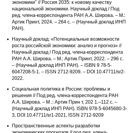
экономики" // Россия 2035: к новому качеству
национальной экономики. Научный доклад / Под
ред. члена-корреспондента РАН А.А. Широва. – М.:
Артик Принт, 2024. – 264 с. – (Научный доклад ИНП
РАН).
Научный доклад: «Потенциальные возможности
роста российской экономики: анализ и прогноз» //
Научный доклад / Под ред. члена-корреспондента
РАН А.А. Широва. – М.: Артик Принт, 2022. – 296 с.
– (Научный доклад ИНП РАН). – ISBN 9 78-5-
6047208-5-1. – ISSN 2712-9209. – DOI 10.47711/sr2-
2022.
Социальная политика в России: проблемы и
решения // Под ред. члена-корреспондента РАН
А.А. Широва. – М .: Артик Прин т, 202 1.–112 с. –
(Научный доклад ИНП РАН). ISBN 978-5-6045680-3-
3, DOI 10.47711/sr1-2021, ISSN 2712-9209
Пространственные аспекты разработки
экономических прогнозов // под ред. члена-