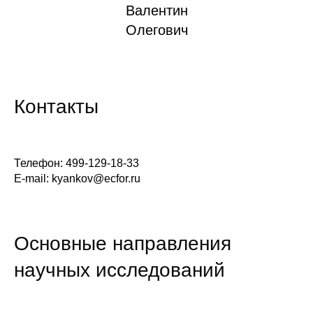
Валентин
Кафедра МФТИ
Олегович
Кафедра МАДИ
Аспирантура
Контакты
Об аспирантуре
Поступление
Телефон: 499-129-18-33
E-mail: kyankov@ecfor.ru
Обучение
Нормативные документы
Основные направления
Диссертационный совет
научных исследований
О совете