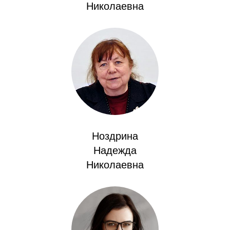
Общие требования
Николаевна
Стандарты оформления
Семинары
Энергетический семинар
Российско-французский семинар
ЦДУ
Ноздрина
Надежда
Отрасли и регионы
Николаевна
Inforum
Ученый совет
Материалы