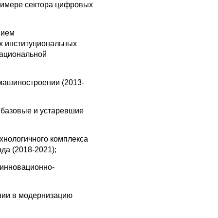
римере сектора цифровых
нием
их институциональных
национальной
машиностроении (2013-
 базовые и устаревшие
хнологичного комплекса
да (2018-2021);
 инновационно-
нии в модернизацию