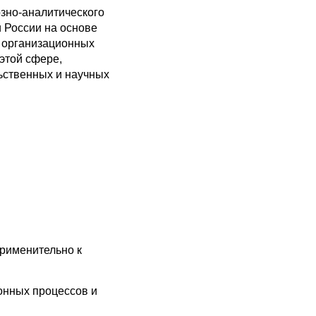
озно-аналитического
и России на основе
и организационных
этой сфере,
ьственных и научных
рименительно к
онных процессов и