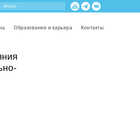
нь
Образование и карьера
Контакты
яния
ьно-