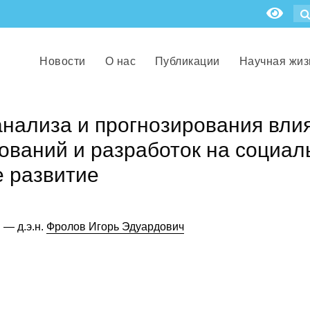
Новости
О нас
Публикации
Научная жиз
нализа и прогнозирования вли
ваний и разработок на социал
е развитие
— д.э.н.
Фролов Игорь Эдуардович