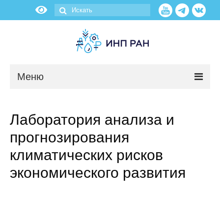
Меню
Новости
Лаборатория анализа и
О нас
прогнозирования
Об институте
климатических рисков
экономического развития
Научные подразделения
Администрация