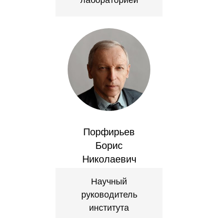
лабораторией
Редакционная этика
Информация для авторов
Общие требования
Стандарты оформления
Научные труды
О журнале
Порфирьев
Борис
Выпуски
Николаевич
Редакционная этика
Научный
руководитель
Информация для авторов
института