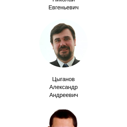
Евгеньевич
Кафедра МФТИ
Кафедра МАДИ
Аспирантура
Об аспирантуре
Поступление
Обучение
Цыганов
Александр
Нормативные документы
Андреевич
Диссертационный совет
О совете