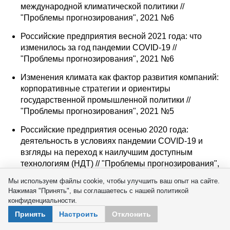
международной климатической политики //
"Проблемы прогнозирования", 2021 №6
Российские предприятия весной 2021 года: что
изменилось за год пандемии COVID-19 //
"Проблемы прогнозирования", 2021 №6
Изменения климата как фактор развития компаний:
корпоративные стратегии и ориентиры
государственной промышленной политики //
"Проблемы прогнозирования", 2021 №5
Российские предприятия осенью 2020 года:
деятельность в условиях пандемии COVID-19 и
взгляды на переход к наилучшим доступным
технологиям (НДТ) // "Проблемы прогнозирования",
2021 №3
Мы используем файлы cookie, чтобы улучшить ваш опыт на сайте.
Нажимая "Принять", вы соглашаетесь с нашей политикой
Подходы к выявлению, измерению и
конфиденциальности.
прогнозированию кластерных эффектов //
Принять
Настроить
Отклонить
"Проблемы прогнозирования", 2021 №3