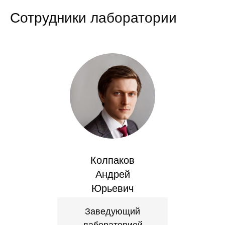
Сотрудники
Сотрудники лаборатории
Отчетность
Противодействие коррупции
Материалы для СМИ
Публикации
Научная жизнь
Издания
Колпаков
Проблемы прогнозирования
Андрей
Юрьевич
О журнале
Заведующий
Номера журналов