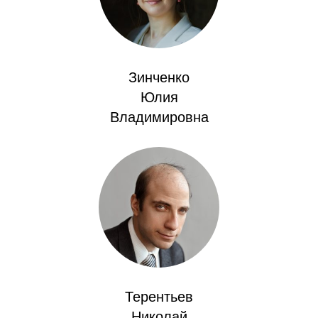
О совете
Регулярные прогнозы
Зинченко
Квартальный прогноз
Юлия
Владимировна
Краткосрочный прогноз
Оценка индекса промышленного
производства
Российская Система Климатического
Мониторинга
Центр «Климатическая политика и
экономика России»
Терентьев
Образование и карьера
Николай