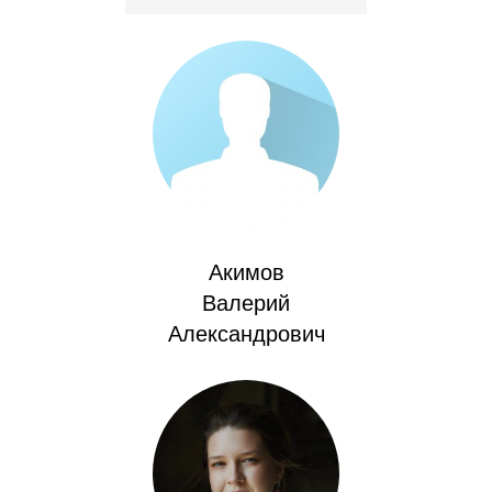
Общие требования
Стандарты оформления
Семинары
Энергетический семинар
Российско-французский семинар
ЦДУ
Акимов
Валерий
Отрасли и регионы
Александрович
Inforum
Ученый совет
Материалы